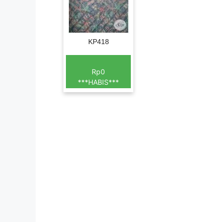
KP418
Rp0
***HABIS***