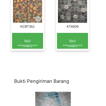
KCBT361
KTA009
Rp0
Rp0
***HABIS***
***HABIS***
Bukti Pengiriman Barang