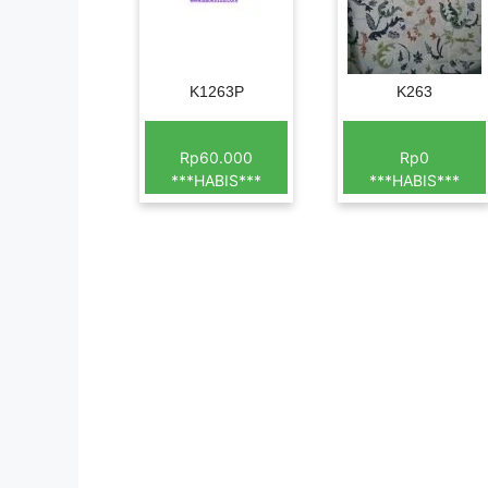
K1263P
K263
Rp60.000
Rp0
***HABIS***
***HABIS***