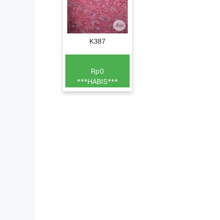
K387
Rp0
***HABIS***