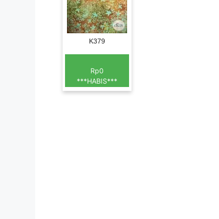
K379
Rp0
***HABIS***