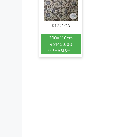
K1721CA
200x110cm
Rp145.000
***HABIS***