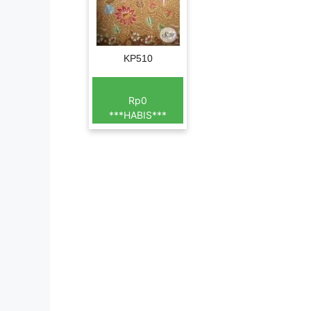
KP510
Rp0
***HABIS***