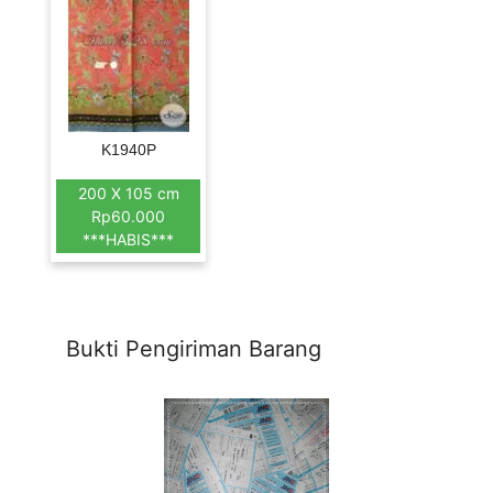
K1940P
200 X 105 cm
Rp60.000
***HABIS***
Bukti Pengiriman Barang