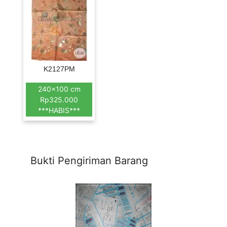
K2127PM
240×100 cm
Rp325.000
***HABIS***
Bukti Pengiriman Barang