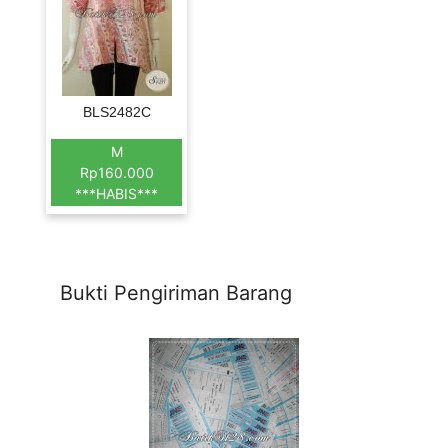
BLS2482C
M
Rp160.000
***HABIS***
Bukti Pengiriman Barang