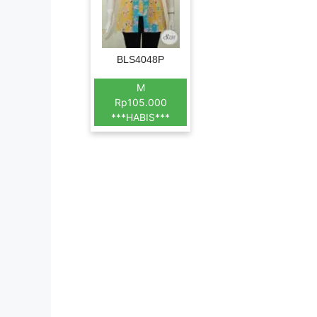
BLS4048P
M
Rp105.000
***HABIS***