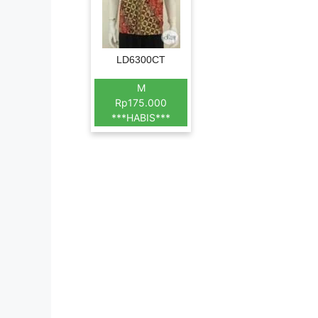
LD6300CT
M
Rp175.000
***HABIS***