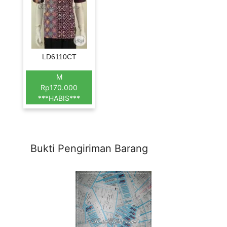
LD6110CT
M
Rp170.000
***HABIS***
Bukti Pengiriman Barang