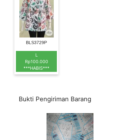
BLS3729P
L
Rp100.000
***HABIS***
Bukti Pengiriman Barang