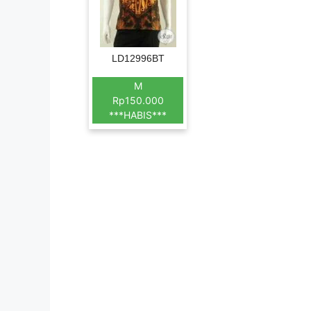
LD12996BT
M
Rp150.000
***HABIS***