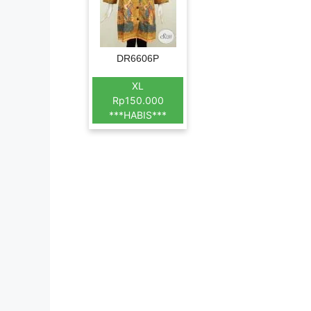
DR6606P
XL
Rp150.000
***HABIS***