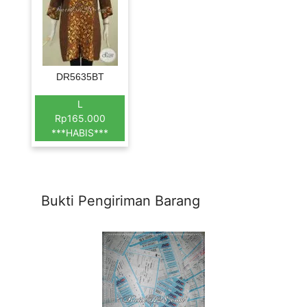
DR5635BT
L
Rp165.000
***HABIS***
Bukti Pengiriman Barang