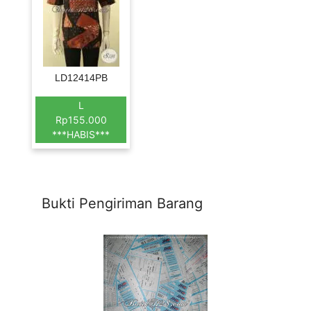
LD12414PB
L
Rp155.000
***HABIS***
Bukti Pengiriman Barang