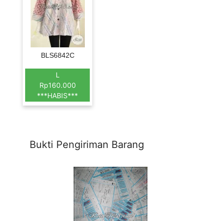
BLS6842C
L
Rp160.000
***HABIS***
Bukti Pengiriman Barang