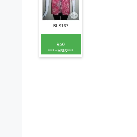
BLS167
Rp0
***HABIS***