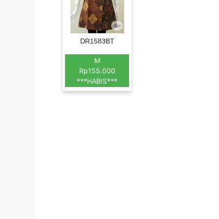
DR1583BT
M
Rp155.000
***HABIS***