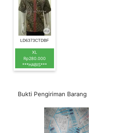
LD6373CTDBF
XL
Rp280.000
***HABIS***
Bukti Pengiriman Barang