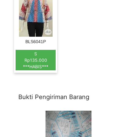
BLS6041P
S
Rp135.000
***HABIS***
Bukti Pengiriman Barang