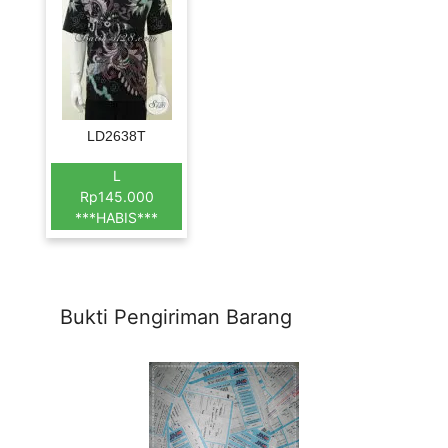
LD2638T
L
Rp145.000
***HABIS***
Bukti Pengiriman Barang