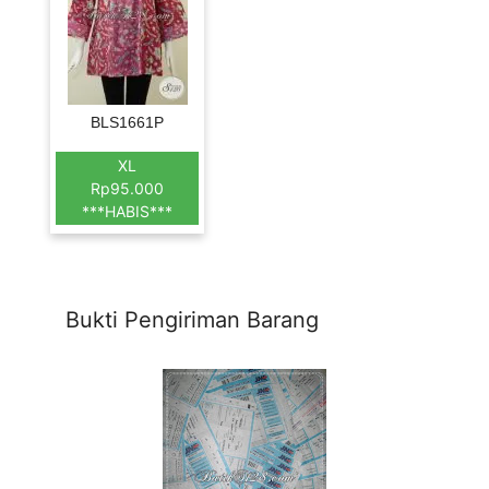
BLS1661P
XL
Rp95.000
***HABIS***
Bukti Pengiriman Barang