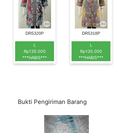
DR5320P
DR5318P
L
L
Rp135.000
Rp135.000
***HABIS***
***HABIS***
Bukti Pengiriman Barang