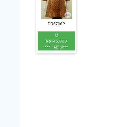
DR6706P
M
Rp145.000
***HABIS***