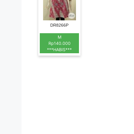
DR8266P
M
Rp140.000
***HABIS***