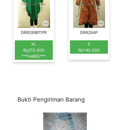
DR8289BTPR
DR8264P
XL
S
Rp215.000
Rp140.000
***HABIS***
Bukti Pengiriman Barang