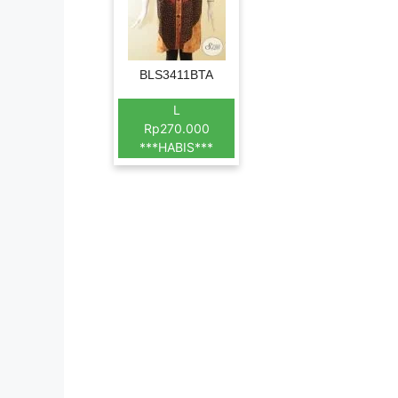
BLS3411BTA
L
Rp270.000
***HABIS***