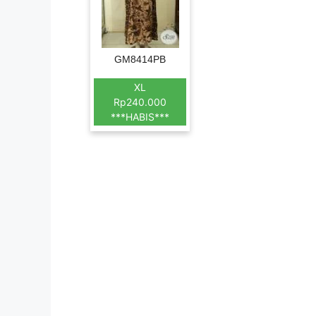
GM8414PB
XL
Rp240.000
***HABIS***