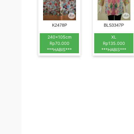
K2478P
BLS3347P
240x105cm
XL
Rp70.000
Rp135.000
***HABIS***
***HABIS***