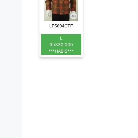
LP5694CTF
L
Rp330.000
***HABIS***