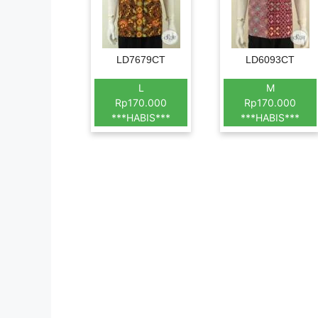
LD7679CT
LD6093CT
L
M
Rp170.000
Rp170.000
***HABIS***
***HABIS***