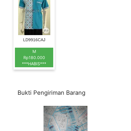
LD9916CAJ
M
Rp180.000
***HABIS***
Bukti Pengiriman Barang