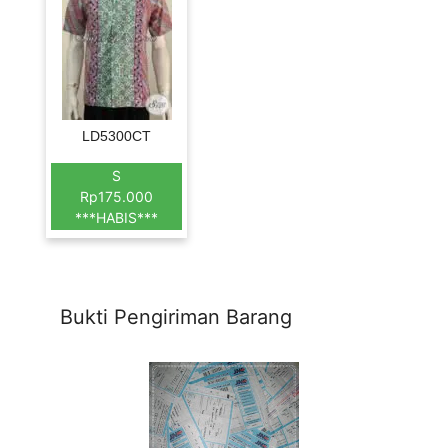
LD5300CT
S
Rp175.000
***HABIS***
Bukti Pengiriman Barang