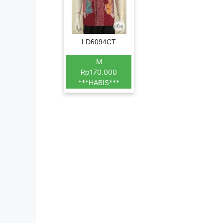
LD6094CT
M
Rp170.000
***HABIS***