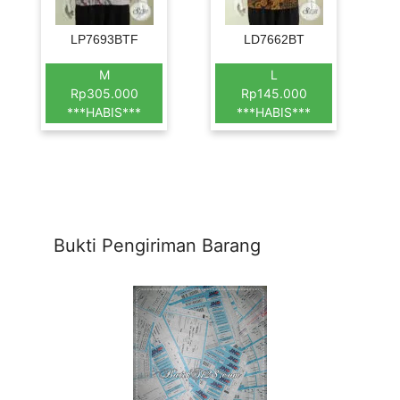
LP7693BTF
LD7662BT
M
L
Rp305.000
Rp145.000
***HABIS***
***HABIS***
Bukti Pengiriman Barang