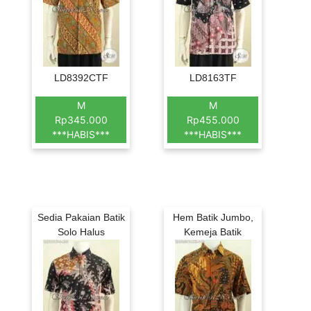
LD8392CTF
LD8163TF
M
M
Rp345.000
Rp455.000
***HABIS***
***HABIS***
Sedia Pakaian Batik
Hem Batik Jumbo,
Solo Halus
Kemeja Batik