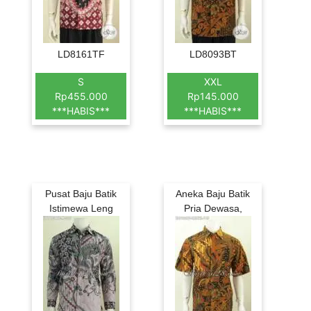
LD8161TF
LD8093BT
S
XXL
Rp455.000
Rp145.000
***HABIS***
***HABIS***
Pusat Baju Batik
Aneka Baju Batik
Istimewa Leng
Pria Dewasa,