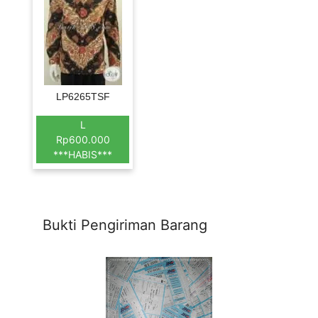
LP6265TSF
L
Rp600.000
***HABIS***
Bukti Pengiriman Barang