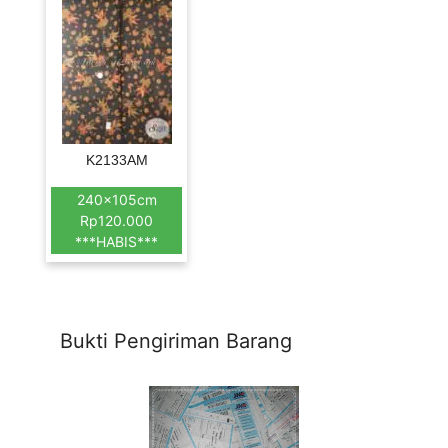
K2133AM
240x105cm
Rp120.000
***HABIS***
Bukti Pengiriman Barang