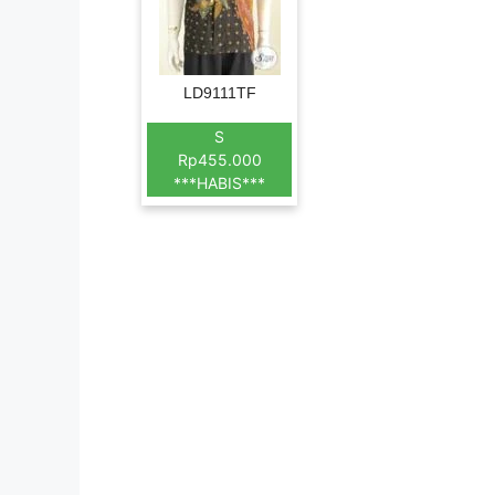
LD9111TF
S
Rp455.000
***HABIS***