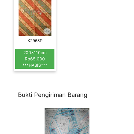
K2963P
200x110cm
Rp65.000
***HABIS***
Bukti Pengiriman Barang