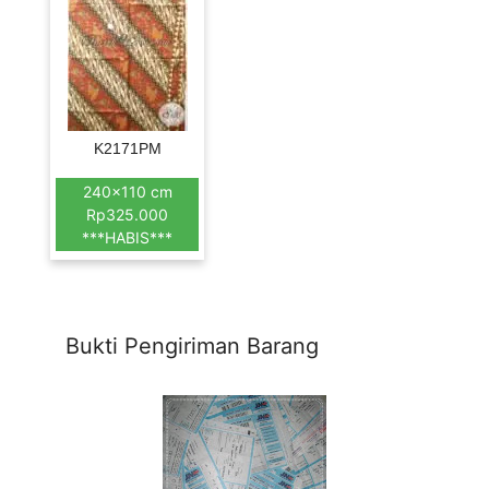
K2171PM
240×110 cm
Rp325.000
***HABIS***
Bukti Pengiriman Barang