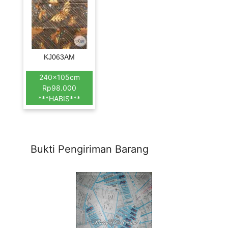
KJ063AM
240x105cm
Rp98.000
***HABIS***
Bukti Pengiriman Barang