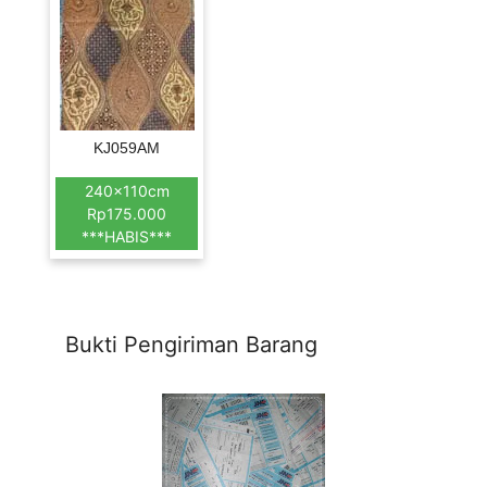
KJ059AM
240x110cm
Rp175.000
***HABIS***
Bukti Pengiriman Barang