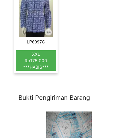
LP6997C
XXL
Rp175.000
***HABIS***
Bukti Pengiriman Barang