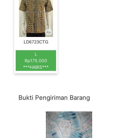
LD6723CTG
L
Rp175.000
***HABIS***
Bukti Pengiriman Barang