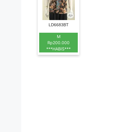
LD6683BT
M
Rp200.000
***HABIS***