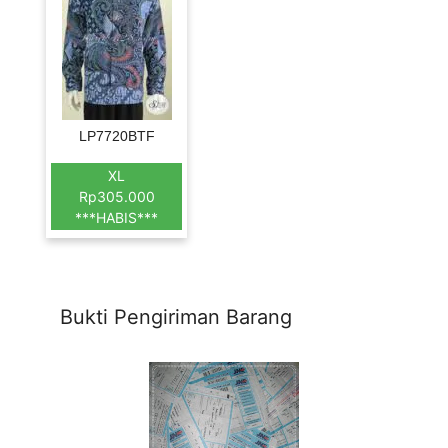
LP7720BTF
XL
Rp305.000
***HABIS***
Bukti Pengiriman Barang