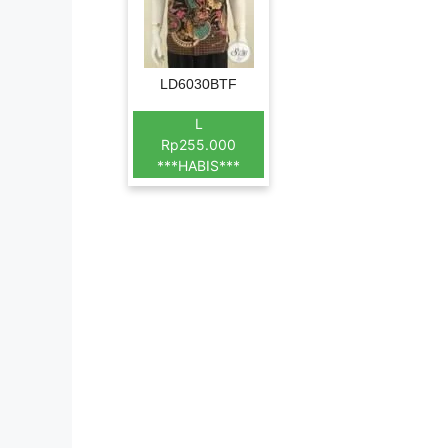
LD6030BTF
L
Rp255.000
***HABIS***